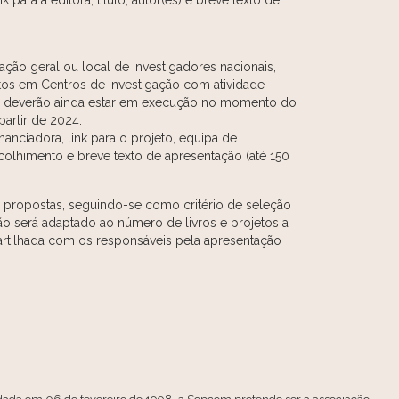
 para a editora, título, autor(es) e breve texto de
ão geral ou local de investigadores nacionais,
itos em Centros de Investigação com atividade
os deverão ainda estar em execução no momento do
artir de 2024.
inanciadora, link para o projeto, equipa de
acolhimento e breve texto de apresentação (até 150
s propostas, seguindo-se como critério de seleção
ção será adaptado ao número de livros e projetos a
artilhada com os responsáveis pela apresentação