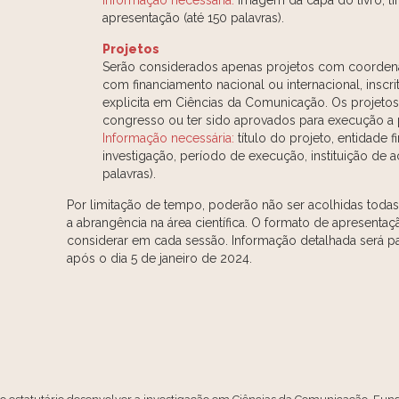
Informação necessária:
imagem da capa do livro, link
apresentação (até 150 palavras).
Projetos
Serão considerados apenas projetos com coordenaç
com financiamento nacional ou internacional, inscr
explicita em Ciências da Comunicação. Os projet
congresso ou ter sido aprovados para execução a p
Informação necessária:
título do projeto, entidade f
investigação, período de execução, instituição de 
palavras).
Por limitação de tempo, poderão não ser acolhidas toda
a abrangência na área científica. O formato de apresenta
considerar em cada sessão. Informação detalhada será p
após o dia 5 de janeiro de 2024.