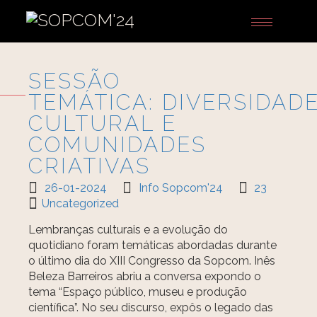
Toggle
navigation
SESSÃO
TEMÁTICA: DIVERSIDAD
CULTURAL E
COMUNIDADES
CRIATIVAS
26-01-2024
Info Sopcom'24
23
Uncategorized
Lembranças culturais e a evolução do
quotidiano foram temáticas abordadas durante
o último dia do XIII Congresso da Sopcom. Inês
Beleza Barreiros abriu a conversa expondo o
tema “Espaço público, museu e produção
científica”. No seu discurso, expôs o legado das