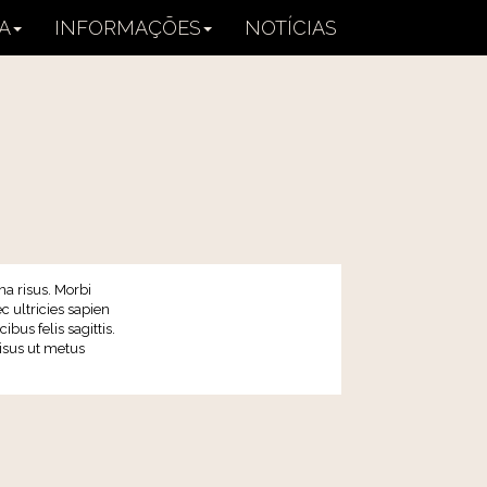
A
INFORMAÇÕES
NOTÍCIAS
na risus. Morbi
c ultricies sapien
bus felis sagittis.
risus ut metus