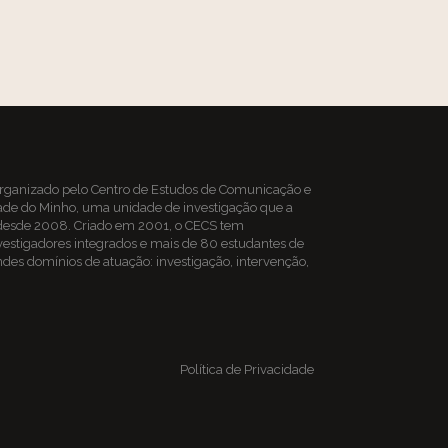
organizado pelo
Centro de Estudos de Comunicação e
ade do Minho, uma unidade de investigação que a
 desde 2008. Criado em 2001, o CECS tem
estigadores integrados e mais de 80 estudantes de
es domínios de atuação: investigação, intervenção,
Política de Privacidade