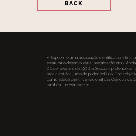
BACK
A
Sopcom
é uma associação científica sem fins lu
estatutário desenvolver a investigação em Ciên
06 de fevereiro de 1998, a Sopcom pretende ser a
área científica junto do poder político. É seu obje
comunidade científica nacional das Ciências da
também no estrangeiro.