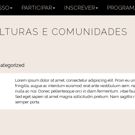
SSO
PARTICIPAR
INSCREVER
PROGRAM
LTURAS E COMUNIDADES
ategorized
Lorem ipsum dolor sit amet, consectetur adipiscing elit. Proin eu ur
fringilla, augue ac interdum euismod, erat ante vestibulum sem, ne
nulla ac nisi. Donec pellentesque orci in diam fermentum, vitae fauci
Sed eget sapien sit amet magna sollicitudin pretium. Nam sagittis 
semper porta.