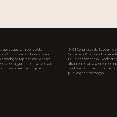
crativos que tem por objeto
O XIII Congresso da Sopcom é 
cias da Comunicação. Fundada em
Sociedade
(CECS) da Universid
 associação representativa desta
FCT classifica como Excelente
tivo ser, de algum modo, o rosto da
atualmente uma centena de inv
 Comunicação em Portugal e
doutoramento. Tem quatro grand
publicação e formação.